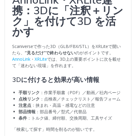
携：3Dに「注釈＋リン
ク」を付けて3D を活
かす
Scaniverseで作った3D（GLB/FBX/STL）をXRLiteで開い
たら、
“見るだけ”で終わらせない
のがポイントです。
AnnoLink
・
XRLite
では、3D上の重要ポイントに次を載せ
て「迷わない現場」を作れます。
3Dに付けると効果が高い情報
手順リンク
：作業手順書（PDF）／動画／社内ページ
点検リンク
：点検表／チェックリスト／報告フォーム
注意点
：挟まれ・高温・感電などの注意
部品情報
：部品番号／型式／代替品
条件
：トルク値、締付順、交換周期、工具サイズ
「検索して探す」時間を削るのが狙いです。