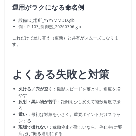
運用がラクになる命名例
設備ID_場所_YYYYMMDD.glb
例：P-103_制御盤_20260306.glb
これだけで差し替え（更新）と共有がスムーズになりま
す。
よくある失敗と対策
欠ける／穴が空く
：撮影スピードを落とす。角度を増
やす
反射・黒い物が苦手
：距離を少し変えて複数角度で撮
る
重い
：最初は対象を小さく。重要ポイントだけスキャ
ンする
現場で撮れない
：稼働停止が難しいなら、停止中に“要
所だけ”撮る運用にする