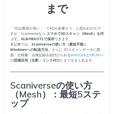
まで
「3Dは敷居が高い」「CADが必要そう」と思われがちで
すが、Scaniverseなら
スマホで3Dスキャン（Mesh）を作
って、GLB/FBX/STLで保存
できます。
本記事では、
Scaniverseの使い方（最短手順
と、
Windowsへの転送方法
、さらに 3Dスキャンデータに図
面・仕様書・点検記録を紐付けられる
AnnoLink
と
XRLite
へ
の
現場活用（注釈・リンク付け）
までをまとめます。
Scaniverseの使い方
（Mesh）：最短5ステ
ップ