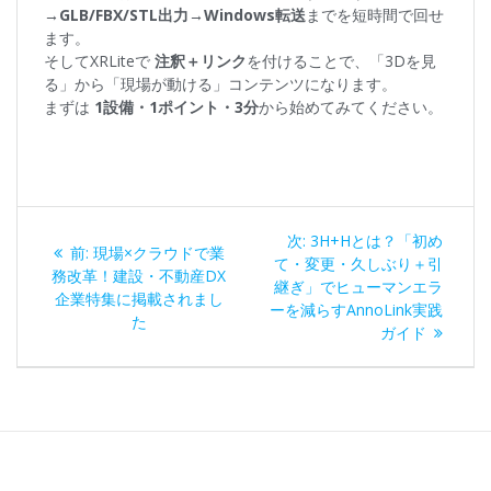
→GLB/FBX/STL出力→Windows転送
までを短時間で回せ
ます。
そしてXRLiteで
注釈＋リンク
を付けることで、「3Dを見
る」から「現場が動ける」コンテンツになります。
まずは
1設備・1ポイント・3分
から始めてみてください。
次:
3H+Hとは？「初め
前:
現場×クラウドで業
て・変更・久しぶり＋引
務改革！建設・不動産DX
継ぎ」でヒューマンエラ
企業特集に掲載されまし
ーを減らすAnnoLink実践
た
ガイド