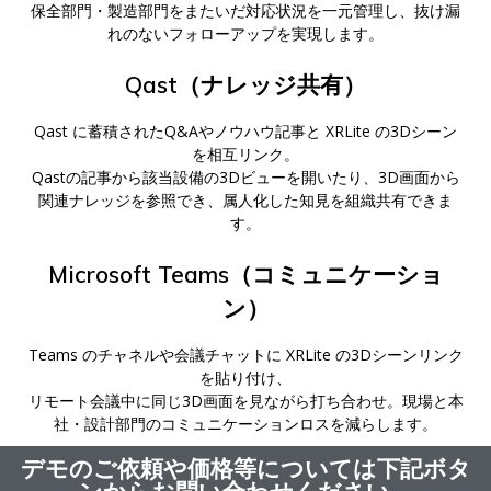
保全部門・製造部門をまたいだ対応状況を一元管理し、抜け漏
れのないフォローアップを実現します。
Qast
（ナレッジ共有）
Qast に蓄積されたQ&Aやノウハウ記事と XRLite の3Dシーン
を相互リンク。
Qastの記事から該当設備の3Dビューを開いたり、3D画面から
関連ナレッジを参照でき、属人化した知見を組織共有できま
す。
Microsoft Teams（コミュニケーショ
ン）
Teams のチャネルや会議チャットに XRLite の3Dシーンリンク
を貼り付け、
リモート会議中に同じ3D画面を見ながら打ち合わせ。現場と本
社・設計部門のコミュニケーションロスを減らします。
デモのご依頼や価格等については下記ボタ