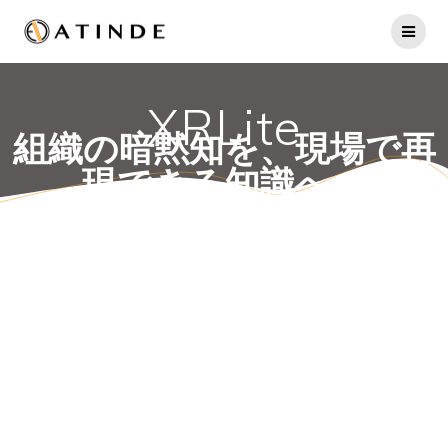
XRLite
組織の暗黙知を、現場で再
現できる知識へ。
QRで現場起動。3Dに手
順・判断基準・記録を紐付
け
帳票・タスク・ナレッジと
も連携。