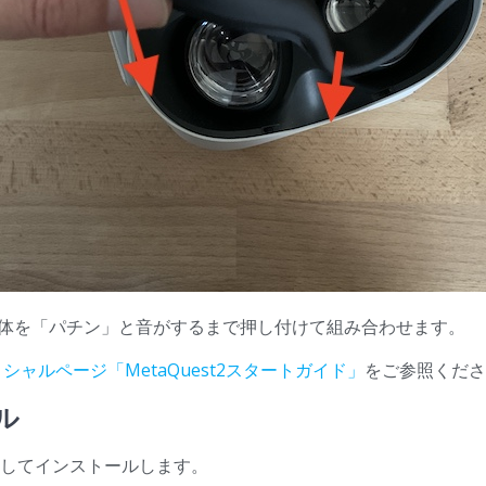
体を「パチン」と音がするまで押し付けて組み合わせます。
シャルページ「MetaQuest2
スタートガイド」
をご参照くだ
ル
ドしてインストールします。