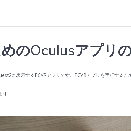
kのためのOculusア
Quest2に表示するPCVRアプリです。PCVRアプリを実行するため
します。