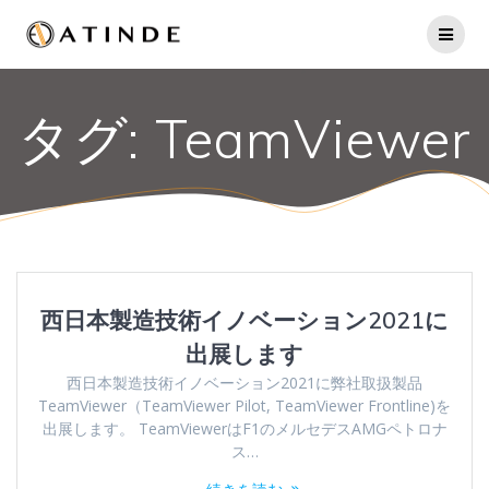
コ
ン
テ
ン
ツ
タグ:
TeamViewer
へ
ス
キ
ッ
プ
西日本製造技術イノベーション2021に
出展します
西日本製造技術イノベーション2021に弊社取扱製品
TeamViewer（TeamViewer Pilot, TeamViewer Frontline)を
出展します。 TeamViewerはF1のメルセデスAMGペトロナ
ス…